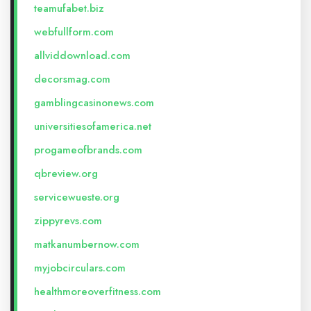
teamufabet.biz
webfullform.com
allviddownload.com
decorsmag.com
gamblingcasinonews.com
universitiesofamerica.net
progameofbrands.com
qbreview.org
servicewueste.org
zippyrevs.com
matkanumbernow.com
myjobcirculars.com
healthmoreoverfitness.com