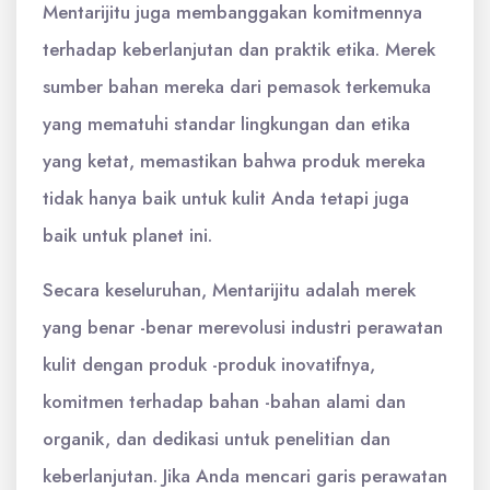
Mentarijitu juga membanggakan komitmennya
terhadap keberlanjutan dan praktik etika. Merek
sumber bahan mereka dari pemasok terkemuka
yang mematuhi standar lingkungan dan etika
yang ketat, memastikan bahwa produk mereka
tidak hanya baik untuk kulit Anda tetapi juga
baik untuk planet ini.
Secara keseluruhan, Mentarijitu adalah merek
yang benar -benar merevolusi industri perawatan
kulit dengan produk -produk inovatifnya,
komitmen terhadap bahan -bahan alami dan
organik, dan dedikasi untuk penelitian dan
keberlanjutan. Jika Anda mencari garis perawatan