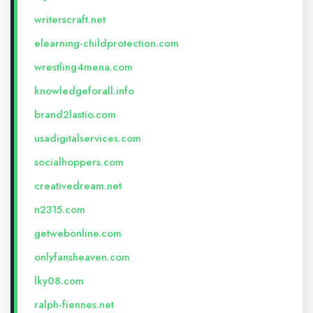
writerscraft.net
elearning-childprotection.com
wrestling4mena.com
knowledgeforall.info
brand2lastio.com
usadigitalservices.com
socialhoppers.com
creativedream.net
n2315.com
getwebonline.com
onlyfansheaven.com
lky08.com
ralph-fiennes.net