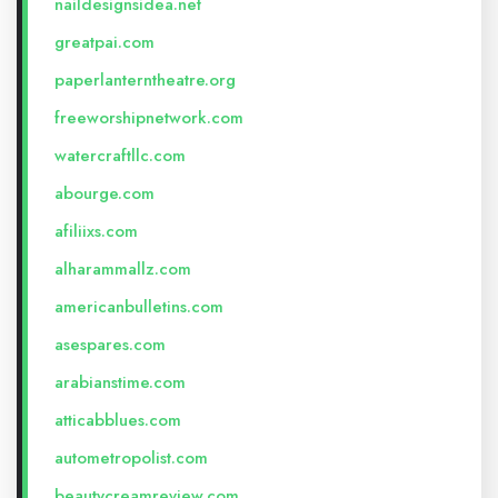
naildesignsidea.net
greatpai.com
paperlanterntheatre.org
freeworshipnetwork.com
watercraftllc.com
abourge.com
afiliixs.com
alharammallz.com
americanbulletins.com
asespares.com
arabianstime.com
atticabblues.com
autometropolist.com
beautycreamreview.com