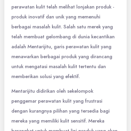
perawatan kulit telah melihat lonjakan produk -
produk inovatif dan unik yang memenuhi
berbagai masalah kulit. Salah satu merek yang
telah membuat gelombang di dunia kecantikan
adalah Mentarijitu, garis perawatan kulit yang
menawarkan berbagai produk yang dirancang
untuk mengatasi masalah kulit tertentu dan
memberikan solusi yang efektif.
Mentarijitu didirikan oleh sekelompok
penggemar perawatan kulit yang frustrasi
dengan kurangnya pilihan yang tersedia bagi
mereka yang memiliki kulit sensitif. Mereka
berangkat untuk membuat lini produk yang akan