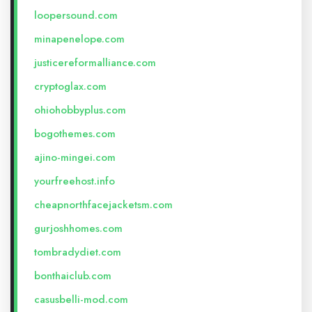
loopersound.com
minapenelope.com
justicereformalliance.com
cryptoglax.com
ohiohobbyplus.com
bogothemes.com
ajino-mingei.com
yourfreehost.info
cheapnorthfacejacketsm.com
gurjoshhomes.com
tombradydiet.com
bonthaiclub.com
casusbelli-mod.com