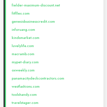
fielder-maximum-discount.net
fitfllex.com
genesisbusinesscredit.com
inforuang.com
kindsmarket.com
luvelylife.com
macramb.com
mypet-diary.com
oxweekly.com
panamacitydeckcontractors.com
westfashions.com
toolshandy.com
travelstager.com