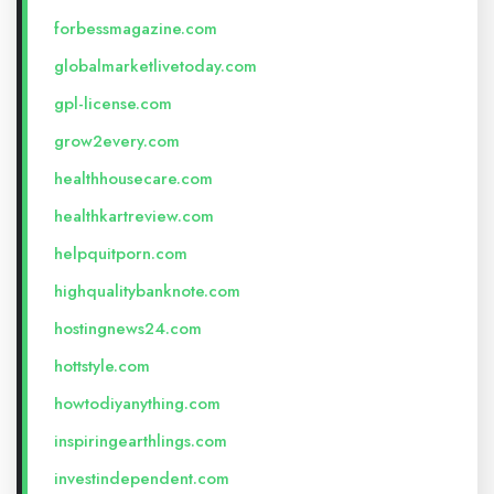
forbessmagazine.com
globalmarketlivetoday.com
gpl-license.com
grow2every.com
healthhousecare.com
healthkartreview.com
helpquitporn.com
highqualitybanknote.com
hostingnews24.com
hottstyle.com
howtodiyanything.com
inspiringearthlings.com
investindependent.com