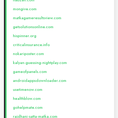
nabzah.com
mongive.com
matkagameresultsview.com
getsolutionsonline.com
hispinner.org
criticalinsurance.info
nokariposter.com
kalyan-guessing-nightplay.com
gameofpanels.com
androidappsdownloader.com
usetimenow.com
healthblow.com
gohelpmate.com
rajdhani-satta-matka.com