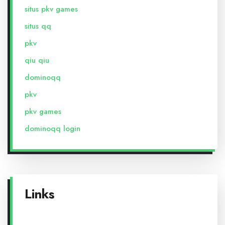
situs pkv games
situs qq
pkv
qiu qiu
dominoqq
pkv
pkv games
dominoqq login
Links