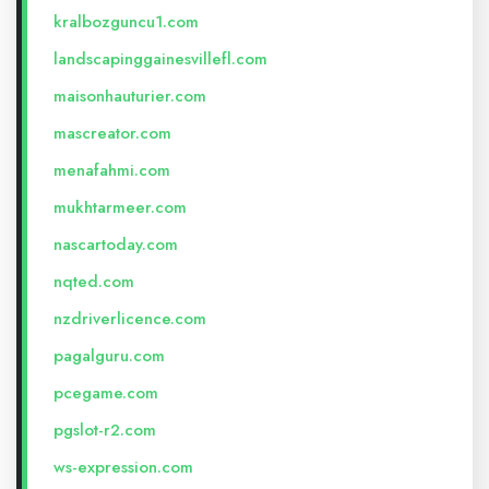
kralbozguncu1.com
landscapinggainesvillefl.com
maisonhauturier.com
mascreator.com
menafahmi.com
mukhtarmeer.com
nascartoday.com
nqted.com
nzdriverlicence.com
pagalguru.com
pcegame.com
pgslot-r2.com
ws-expression.com