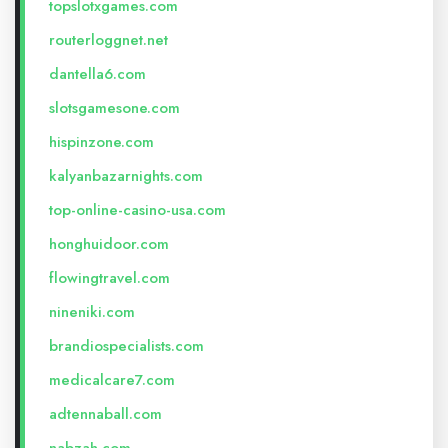
topslotxgames.com
routerloggnet.net
dantella6.com
slotsgamesone.com
hispinzone.com
kalyanbazarnights.com
top-online-casino-usa.com
honghuidoor.com
flowingtravel.com
nineniki.com
brandiospecialists.com
medicalcare7.com
adtennaball.com