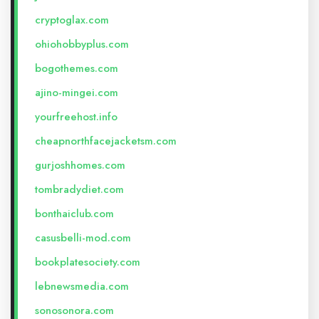
cryptoglax.com
ohiohobbyplus.com
bogothemes.com
ajino-mingei.com
yourfreehost.info
cheapnorthfacejacketsm.com
gurjoshhomes.com
tombradydiet.com
bonthaiclub.com
casusbelli-mod.com
bookplatesociety.com
lebnewsmedia.com
sonosonora.com