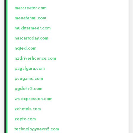
mascreator.com
menafahmi.com
mukhtarmeer.com
nascartoday.com
nqted.com
nzdriverlicence.com
pagalguru.com
pcegame.com
pgslot-r2.com
ws-expression.com
zchotels.com
zepfo.com
technologynews5.com