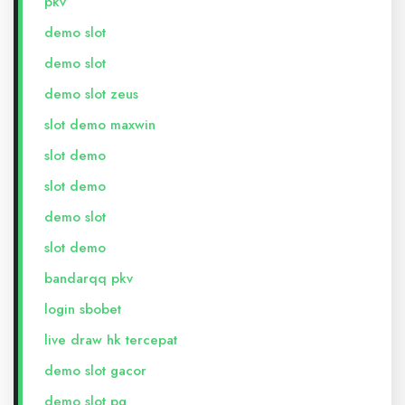
pkv
demo slot
demo slot
demo slot zeus
slot demo maxwin
slot demo
slot demo
demo slot
slot demo
bandarqq pkv
login sbobet
live draw hk tercepat
demo slot gacor
demo slot pg