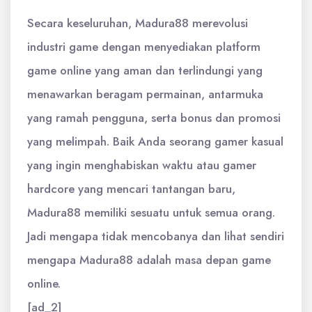
Secara keseluruhan, Madura88 merevolusi
industri game dengan menyediakan platform
game online yang aman dan terlindungi yang
menawarkan beragam permainan, antarmuka
yang ramah pengguna, serta bonus dan promosi
yang melimpah. Baik Anda seorang gamer kasual
yang ingin menghabiskan waktu atau gamer
hardcore yang mencari tantangan baru,
Madura88 memiliki sesuatu untuk semua orang.
Jadi mengapa tidak mencobanya dan lihat sendiri
mengapa Madura88 adalah masa depan game
online.
[ad_2]