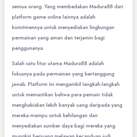
semua orang. Yang membedakan Madura88 dari
platform game online lainnya adalah
komitmennya untuk menyediakan lingkungan
permainan yang aman dan terjamin bagi
penggunanya.
Salah satu fitur utama Madura88 adalah
fokusnya pada permainan yang bertanggung
jawab. Platform ini mengambil langkah-langkah
untuk memastikan bahwa para pemain tidak
menghabiskan lebih banyak uang daripada yang
mereka mampu untuk kehilangan dan
menyediakan sumber daya bagi mereka yang
mungkin berjuang melawan kecanduan judi.