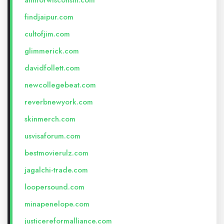
annforwisconsin.com
findjaipur.com
cultofjim.com
glimmerick.com
davidfollett.com
newcollegebeat.com
reverbnewyork.com
skinmerch.com
usvisaforum.com
bestmovierulz.com
jagalchi-trade.com
loopersound.com
minapenelope.com
justicereformalliance.com