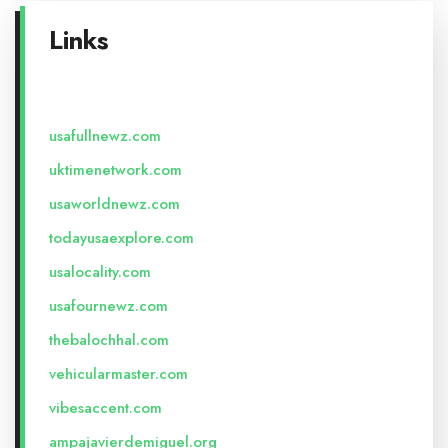
Links
usafullnewz.com
uktimenetwork.com
usaworldnewz.com
todayusaexplore.com
usalocality.com
usafournewz.com
thebalochhal.com
vehicularmaster.com
vibesaccent.com
ampajavierdemiguel.org