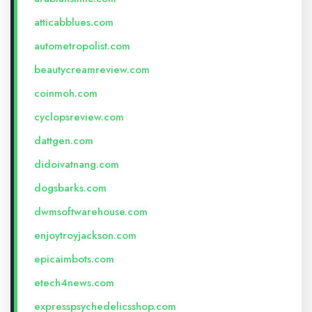
atticabblues.com
autometropolist.com
beautycreamreview.com
coinmoh.com
cyclopsreview.com
dattgen.com
didoivatnang.com
dogsbarks.com
dwmsoftwarehouse.com
enjoytroyjackson.com
epicaimbots.com
etech4news.com
expresspsychedelicsshop.com