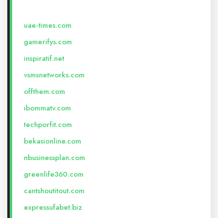
uae-times.com
gamerifys.com
inspiratif.net
vsmsnetworks.com
offthem.com
ibommatv.com
techporfit.com
bekasionline.com
nbusinessplan.com
greenlife360.com
cantshoutitout.com
expressufabet.biz