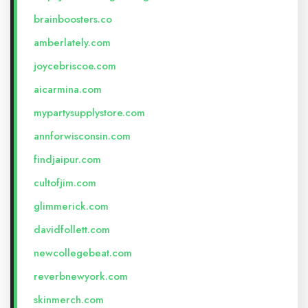
brainboosters.co
amberlately.com
joycebriscoe.com
aicarmina.com
mypartysupplystore.com
annforwisconsin.com
findjaipur.com
cultofjim.com
glimmerick.com
davidfollett.com
newcollegebeat.com
reverbnewyork.com
skinmerch.com