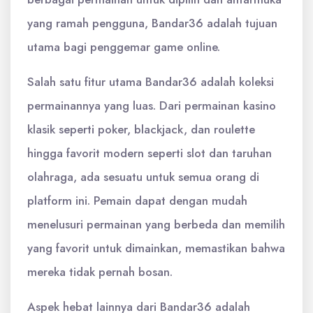
yang ramah pengguna, Bandar36 adalah tujuan
utama bagi penggemar game online.
Salah satu fitur utama Bandar36 adalah koleksi
permainannya yang luas. Dari permainan kasino
klasik seperti poker, blackjack, dan roulette
hingga favorit modern seperti slot dan taruhan
olahraga, ada sesuatu untuk semua orang di
platform ini. Pemain dapat dengan mudah
menelusuri permainan yang berbeda dan memilih
yang favorit untuk dimainkan, memastikan bahwa
mereka tidak pernah bosan.
Aspek hebat lainnya dari Bandar36 adalah