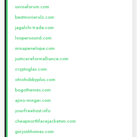
usvisaforum.com
bestmovierulz.com
jagalchi-trade.com
loopersound.com
minapenelope.com
justicereformalliance.com
cryptoglax.com
ohiohobbyplus.com
bogothemes.com
ajino-mingei.com
yourfreehost.info
cheapnorthfacejacketsm.com
gurjoshhomes.com