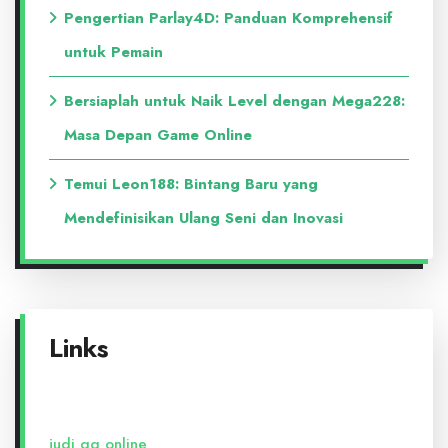
Pengertian Parlay4D: Panduan Komprehensif
untuk Pemain
Bersiaplah untuk Naik Level dengan Mega228:
Masa Depan Game Online
Temui Leon188: Bintang Baru yang
Mendefinisikan Ulang Seni dan Inovasi
Links
judi qq online