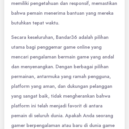
memiliki pengetahuan dan responsif, memastikan
bahwa pemain menerima bantuan yang mereka
butuhkan tepat waktu.
Secara keseluruhan, Bandar36 adalah pilihan
utama bagi penggemar game online yang
mencari pengalaman bermain game yang andal
dan menyenangkan. Dengan berbagai pilihan
permainan, antarmuka yang ramah pengguna,
platform yang aman, dan dukungan pelanggan
yang sangat baik, tidak mengherankan bahwa
platform ini telah menjadi favorit di antara
pemain di seluruh dunia. Apakah Anda seorang
gamer berpengalaman atau baru di dunia game