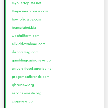
mypuertoplata.net
thepioneerxpress.com
howtofixissue.com
teamufabet.biz
webfullform.com
allviddownload.com
decorsmag.com
gamblingcasinonews.com
universitiesofamerica.net
progameofbrands.com
qbreview.org
servicewueste.org
zippyrevs.com