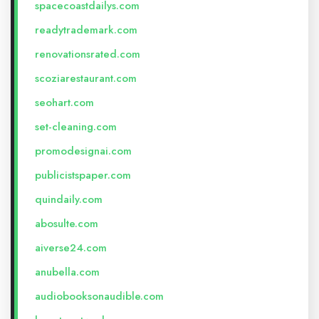
spacecoastdailys.com
readytrademark.com
renovationsrated.com
scoziarestaurant.com
seohart.com
set-cleaning.com
promodesignai.com
publicistspaper.com
quindaily.com
abosulte.com
aiverse24.com
anubella.com
audiobooksonaudible.com