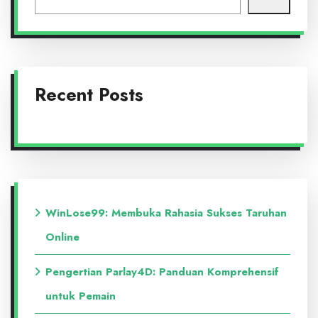
Recent Posts
WinLose99: Membuka Rahasia Sukses Taruhan
Online
Pengertian Parlay4D: Panduan Komprehensif
untuk Pemain