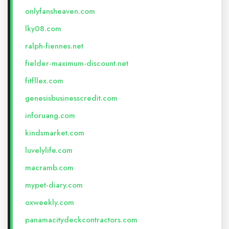
onlyfansheaven.com
lky08.com
ralph-fiennes.net
fielder-maximum-discount.net
fitfllex.com
genesisbusinesscredit.com
inforuang.com
kindsmarket.com
luvelylife.com
macramb.com
mypet-diary.com
oxweekly.com
panamacitydeckcontractors.com