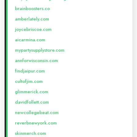
brainboosters.co
amberlately.com
joycebriscoe.com
aicarmina.com
mypartysupplystore.com
annforwisconsin.com
findjaipur.com
cultofjim.com
glimmerick.com
davidfollett.com
newcollegebeat.com
reverbnewyork.com
skinmerch.com