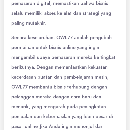
pemasaran digital, memastikan bahwa bisnis
selalu memiliki akses ke alat dan strategi yang
paling mutakhir.
Secara keseluruhan, OWL77 adalah pengubah
permainan untuk bisnis online yang ingin
mengambil upaya pemasaran mereka ke tingkat
berikutnya. Dengan memanfaatkan kekuatan
kecerdasan buatan dan pembelajaran mesin,
OWL77 membantu bisnis terhubung dengan
pelanggan mereka dengan cara baru dan
menarik, yang mengarah pada peningkatan
penjualan dan keberhasilan yang lebih besar di
pasar online. Jika Anda ingin menonjol dari