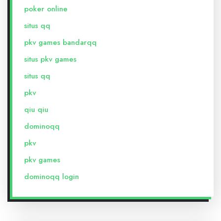
poker online
situs qq
pkv games bandarqq
situs pkv games
situs qq
pkv
qiu qiu
dominoqq
pkv
pkv games
dominoqq login