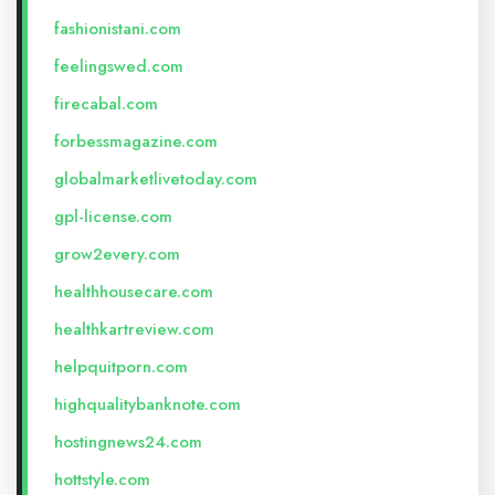
fashionistani.com
feelingswed.com
firecabal.com
forbessmagazine.com
globalmarketlivetoday.com
gpl-license.com
grow2every.com
healthhousecare.com
healthkartreview.com
helpquitporn.com
highqualitybanknote.com
hostingnews24.com
hottstyle.com