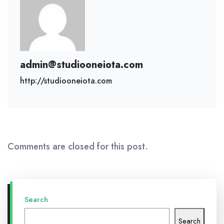
admin@studiooneiota.com
http://studiooneiota.com
Comments are closed for this post.
Search
Search