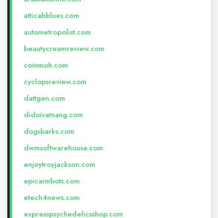
atticabblues.com
autometropolist.com
beautycreamreview.com
coinmoh.com
cyclopsreview.com
dattgen.com
didoivatnang.com
dogsbarks.com
dwmsoftwarehouse.com
enjoytroyjackson.com
epicaimbots.com
etech4news.com
expresspsychedelicsshop.com