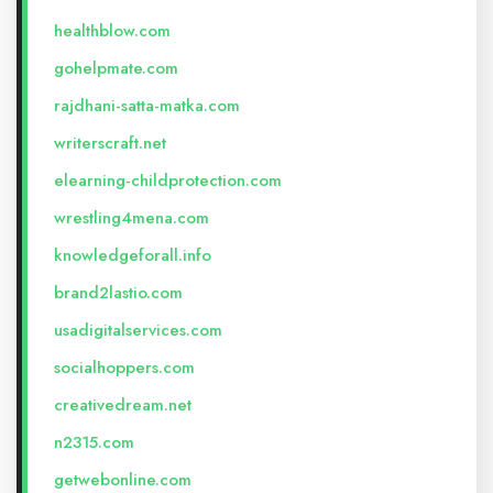
healthblow.com
gohelpmate.com
rajdhani-satta-matka.com
writerscraft.net
elearning-childprotection.com
wrestling4mena.com
knowledgeforall.info
brand2lastio.com
usadigitalservices.com
socialhoppers.com
creativedream.net
n2315.com
getwebonline.com