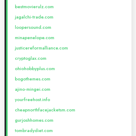
bestmovierulz.com
jagalchi-trade.com
loopersound.com
minapenelope.com
justicereformalliance.com
cryptoglax.com
ohiohobbyplus.com
bogothemes.com
ajino-mingei.com
yourfreehost.info
cheapnorthfacejacketsm.com
gurjoshhomes.com
tombradydiet.com