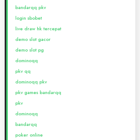
bandarqq pkv
login sbobet
live draw hk tercepat
demo slot gacor
demo slot pg
dominoqq
pkv qq
dominoqq pkv
pkv games bandarqq
pkv
dominoqq
bandarqq
poker online