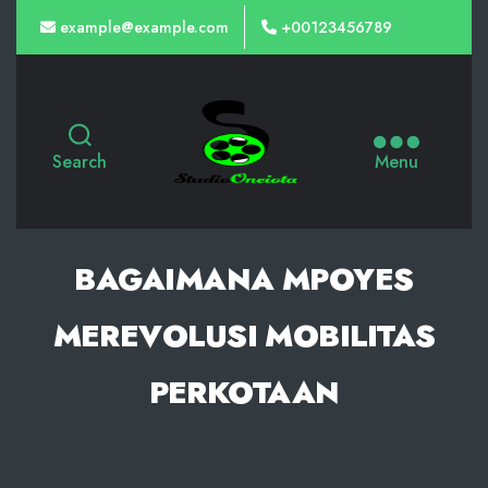
example@example.com
+00123456789
Slot
Gacor
Search
Menu
Malam
Ini
dari
BAGAIMANA MPOYES
PG
MEREVOLUSI MOBILITAS
Soft,
Kemenangan
PERKOTAAN
Maxwin
Terbaik