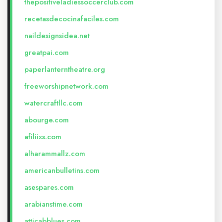
thepositiveladiessoccerclub.com
recetasdecocinafaciles.com
naildesignsidea.net
greatpai.com
paperlanterntheatre.org
freeworshipnetwork.com
watercraftllc.com
abourge.com
afiliixs.com
alharammallz.com
americanbulletins.com
asespares.com
arabianstime.com
atticabblues.com