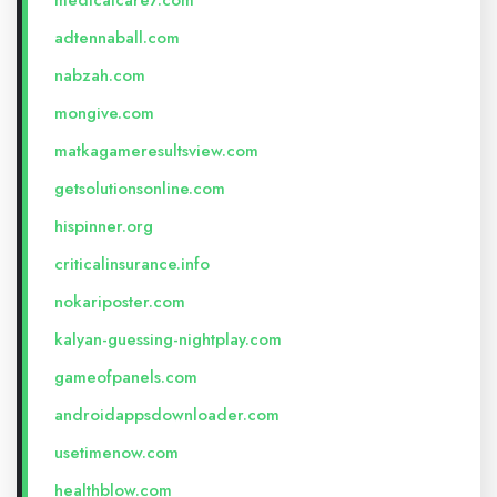
medicalcare7.com
adtennaball.com
nabzah.com
mongive.com
matkagameresultsview.com
getsolutionsonline.com
hispinner.org
criticalinsurance.info
nokariposter.com
kalyan-guessing-nightplay.com
gameofpanels.com
androidappsdownloader.com
usetimenow.com
healthblow.com