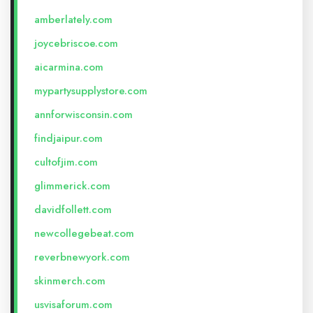
amberlately.com
joycebriscoe.com
aicarmina.com
mypartysupplystore.com
annforwisconsin.com
findjaipur.com
cultofjim.com
glimmerick.com
davidfollett.com
newcollegebeat.com
reverbnewyork.com
skinmerch.com
usvisaforum.com