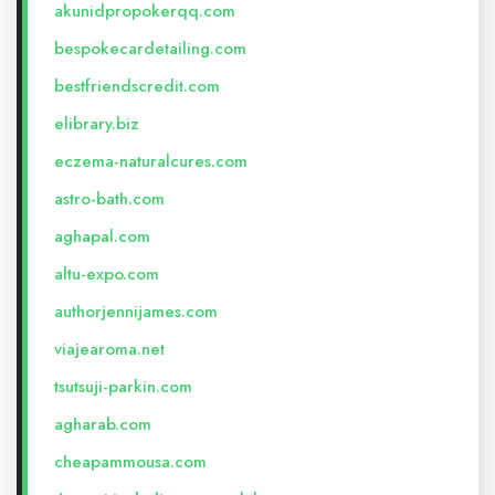
akunidpropokerqq.com
bespokecardetailing.com
bestfriendscredit.com
elibrary.biz
eczema-naturalcures.com
astro-bath.com
aghapal.com
altu-expo.com
authorjennijames.com
viajearoma.net
tsutsuji-parkin.com
agharab.com
cheapammousa.com