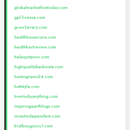
globalmarketlivetoday.com
gpl-license.com
grow2every.com
healthhousecare.com
healthkartreview.com
helpquitporn.com
highqualitybanknote.com
hostingnews24.com
hottstyle.com
howtodiyanything.com
inspiringearthlings.com
investindependent.com
kralbozguncu1.com