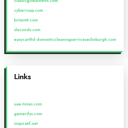
classicglobalnews.com
cybercusp.com
britaintt.com
deconds.com
easycartltd-domesticcleaningservicesedinburgh.com
Links
uae-times.com
gamerifys.com
inspiratif.net