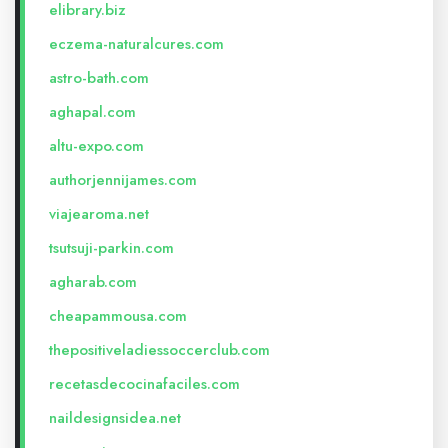
elibrary.biz
eczema-naturalcures.com
astro-bath.com
aghapal.com
altu-expo.com
authorjennijames.com
viajearoma.net
tsutsuji-parkin.com
agharab.com
cheapammousa.com
thepositiveladiessoccerclub.com
recetasdecocinafaciles.com
naildesignsidea.net