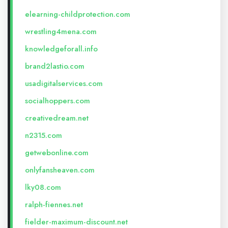
elearning-childprotection.com
wrestling4mena.com
knowledgeforall.info
brand2lastio.com
usadigitalservices.com
socialhoppers.com
creativedream.net
n2315.com
getwebonline.com
onlyfansheaven.com
lky08.com
ralph-fiennes.net
fielder-maximum-discount.net