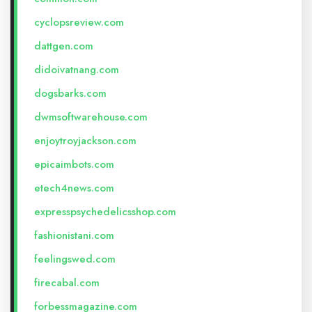
cyclopsreview.com
dattgen.com
didoivatnang.com
dogsbarks.com
dwmsoftwarehouse.com
enjoytroyjackson.com
epicaimbots.com
etech4news.com
expresspsychedelicsshop.com
fashionistani.com
feelingswed.com
firecabal.com
forbessmagazine.com