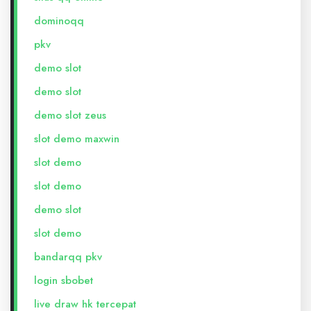
dominoqq
pkv
demo slot
demo slot
demo slot zeus
slot demo maxwin
slot demo
slot demo
demo slot
slot demo
bandarqq pkv
login sbobet
live draw hk tercepat