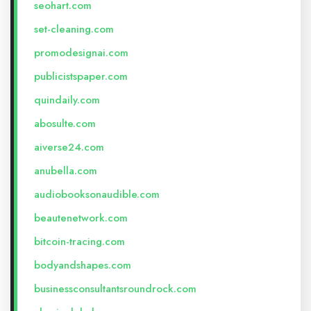
seohart.com
set-cleaning.com
promodesignai.com
publicistspaper.com
quindaily.com
abosulte.com
aiverse24.com
anubella.com
audiobooksonaudible.com
beautenetwork.com
bitcoin-tracing.com
bodyandshapes.com
businessconsultantsroundrock.com