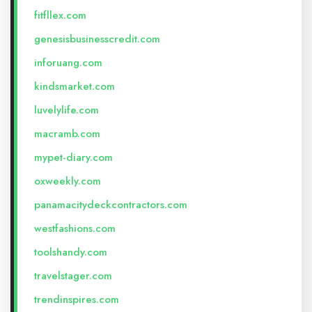
fitfllex.com
genesisbusinesscredit.com
inforuang.com
kindsmarket.com
luvelylife.com
macramb.com
mypet-diary.com
oxweekly.com
panamacitydeckcontractors.com
westfashions.com
toolshandy.com
travelstager.com
trendinspires.com