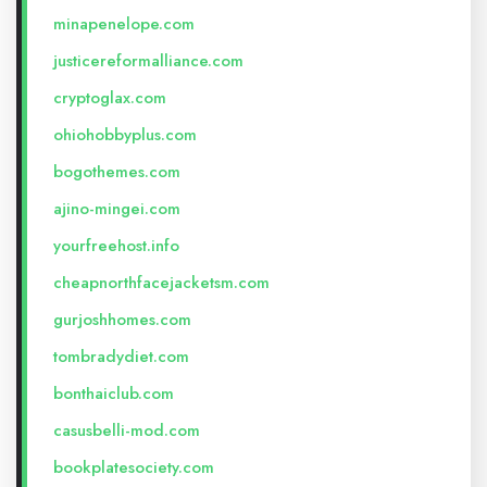
minapenelope.com
justicereformalliance.com
cryptoglax.com
ohiohobbyplus.com
bogothemes.com
ajino-mingei.com
yourfreehost.info
cheapnorthfacejacketsm.com
gurjoshhomes.com
tombradydiet.com
bonthaiclub.com
casusbelli-mod.com
bookplatesociety.com