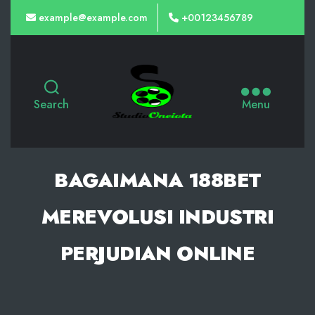
example@example.com
+00123456789
Slot
Gacor
Search
Menu
Malam
Ini
dari
BAGAIMANA 188BET
PG
MEREVOLUSI INDUSTRI
Soft,
Kemenangan
PERJUDIAN ONLINE
Maxwin
Terbaik