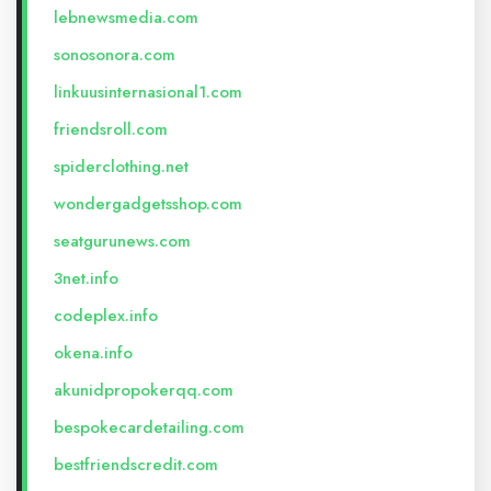
lebnewsmedia.com
sonosonora.com
linkuusinternasional1.com
friendsroll.com
spiderclothing.net
wondergadgetsshop.com
seatgurunews.com
3net.info
codeplex.info
okena.info
akunidpropokerqq.com
bespokecardetailing.com
bestfriendscredit.com