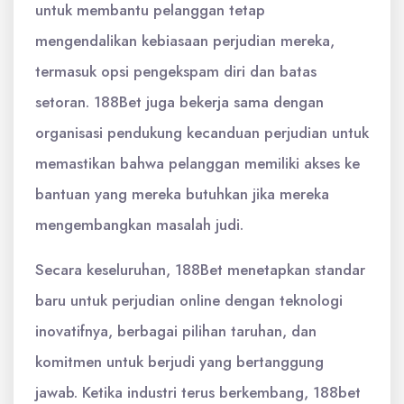
untuk membantu pelanggan tetap
mengendalikan kebiasaan perjudian mereka,
termasuk opsi pengekspam diri dan batas
setoran. 188Bet juga bekerja sama dengan
organisasi pendukung kecanduan perjudian untuk
memastikan bahwa pelanggan memiliki akses ke
bantuan yang mereka butuhkan jika mereka
mengembangkan masalah judi.
Secara keseluruhan, 188Bet menetapkan standar
baru untuk perjudian online dengan teknologi
inovatifnya, berbagai pilihan taruhan, dan
komitmen untuk berjudi yang bertanggung
jawab. Ketika industri terus berkembang, 188bet