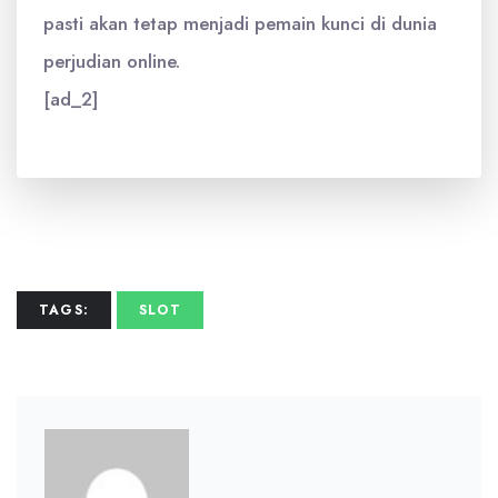
pasti akan tetap menjadi pemain kunci di dunia
perjudian online.
[ad_2]
TAGS:
SLOT