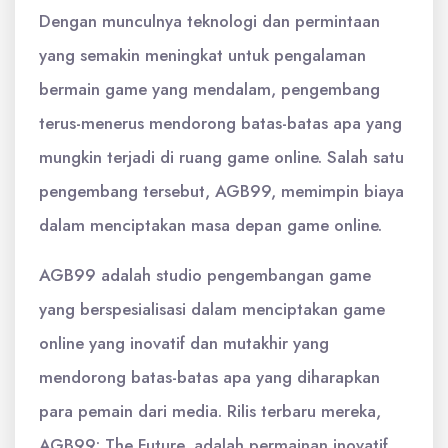
Dengan munculnya teknologi dan permintaan
yang semakin meningkat untuk pengalaman
bermain game yang mendalam, pengembang
terus-menerus mendorong batas-batas apa yang
mungkin terjadi di ruang game online. Salah satu
pengembang tersebut, AGB99, memimpin biaya
dalam menciptakan masa depan game online.
AGB99 adalah studio pengembangan game
yang berspesialisasi dalam menciptakan game
online yang inovatif dan mutakhir yang
mendorong batas-batas apa yang diharapkan
para pemain dari media. Rilis terbaru mereka,
AGB99: The Future, adalah permainan inovatif