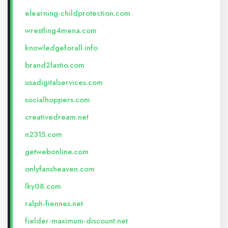
elearning-childprotection.com
wrestling4mena.com
knowledgeforall.info
brand2lastio.com
usadigitalservices.com
socialhoppers.com
creativedream.net
n2315.com
getwebonline.com
onlyfansheaven.com
lky08.com
ralph-fiennes.net
fielder-maximum-discount.net