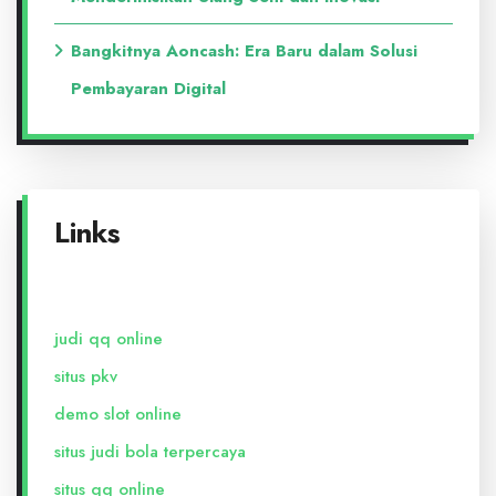
Bangkitnya Aoncash: Era Baru dalam Solusi
Pembayaran Digital
Links
judi qq online
situs pkv
demo slot online
situs judi bola terpercaya
situs qq online