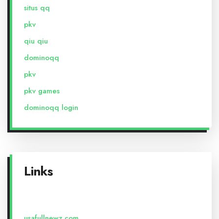
situs qq
pkv
qiu qiu
dominoqq
pkv
pkv games
dominoqq login
Links
usafullnewz.com