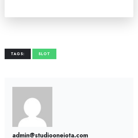
TAGS:
SLOT
admin@studiooneiota.com