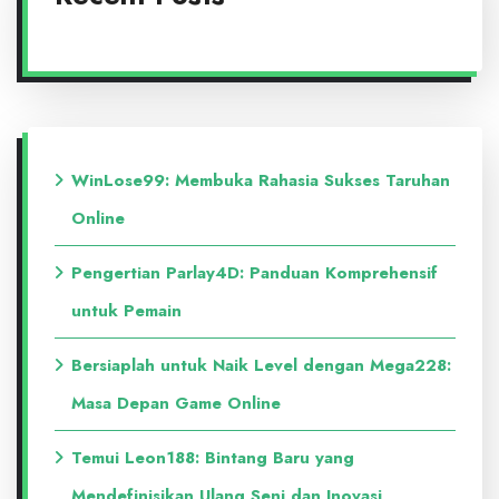
WinLose99: Membuka Rahasia Sukses Taruhan
Online
Pengertian Parlay4D: Panduan Komprehensif
untuk Pemain
Bersiaplah untuk Naik Level dengan Mega228:
Masa Depan Game Online
Temui Leon188: Bintang Baru yang
Mendefinisikan Ulang Seni dan Inovasi