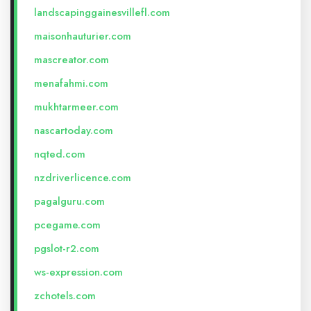
landscapinggainesvillefl.com
maisonhauturier.com
mascreator.com
menafahmi.com
mukhtarmeer.com
nascartoday.com
nqted.com
nzdriverlicence.com
pagalguru.com
pcegame.com
pgslot-r2.com
ws-expression.com
zchotels.com