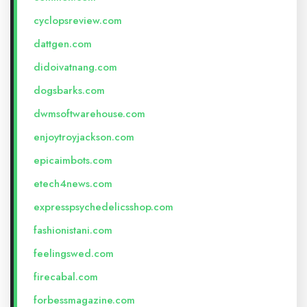
cyclopsreview.com
dattgen.com
didoivatnang.com
dogsbarks.com
dwmsoftwarehouse.com
enjoytroyjackson.com
epicaimbots.com
etech4news.com
expresspsychedelicsshop.com
fashionistani.com
feelingswed.com
firecabal.com
forbessmagazine.com