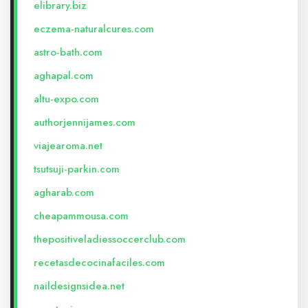
elibrary.biz
eczema-naturalcures.com
astro-bath.com
aghapal.com
altu-expo.com
authorjennijames.com
viajearoma.net
tsutsuji-parkin.com
agharab.com
cheapammousa.com
thepositiveladiessoccerclub.com
recetasdecocinafaciles.com
naildesignsidea.net