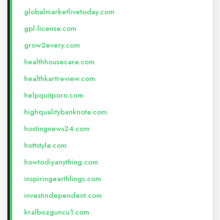
globalmarketlivetoday.com
gpl-license.com
grow2every.com
healthhousecare.com
healthkartreview.com
helpquitporn.com
highqualitybanknote.com
hostingnews24.com
hottstyle.com
howtodiyanything.com
inspiringearthlings.com
investindependent.com
kralbozguncu1.com