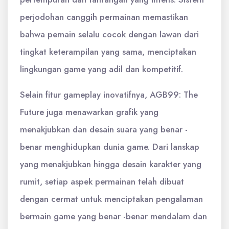
perjodohan canggih permainan memastikan
bahwa pemain selalu cocok dengan lawan dari
tingkat keterampilan yang sama, menciptakan
lingkungan game yang adil dan kompetitif.
Selain fitur gameplay inovatifnya, AGB99: The
Future juga menawarkan grafik yang
menakjubkan dan desain suara yang benar -
benar menghidupkan dunia game. Dari lanskap
yang menakjubkan hingga desain karakter yang
rumit, setiap aspek permainan telah dibuat
dengan cermat untuk menciptakan pengalaman
bermain game yang benar -benar mendalam dan