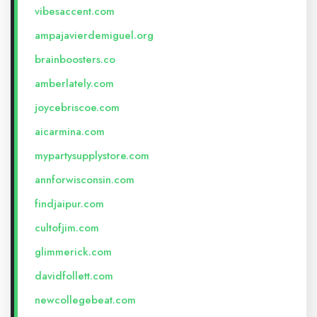
vibesaccent.com
ampajavierdemiguel.org
brainboosters.co
amberlately.com
joycebriscoe.com
aicarmina.com
mypartysupplystore.com
annforwisconsin.com
findjaipur.com
cultofjim.com
glimmerick.com
davidfollett.com
newcollegebeat.com