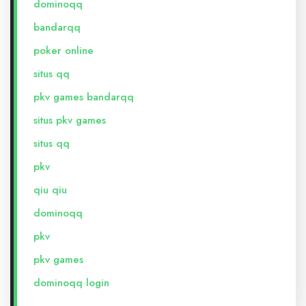
dominoqq
bandarqq
poker online
situs qq
pkv games bandarqq
situs pkv games
situs qq
pkv
qiu qiu
dominoqq
pkv
pkv games
dominoqq login