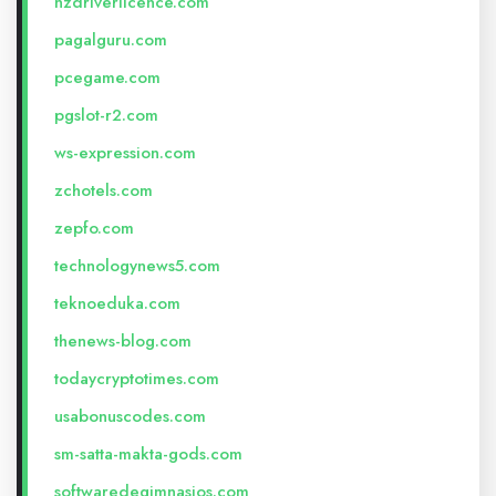
nzdriverlicence.com
pagalguru.com
pcegame.com
pgslot-r2.com
ws-expression.com
zchotels.com
zepfo.com
technologynews5.com
teknoeduka.com
thenews-blog.com
todaycryptotimes.com
usabonuscodes.com
sm-satta-makta-gods.com
softwaredegimnasios.com