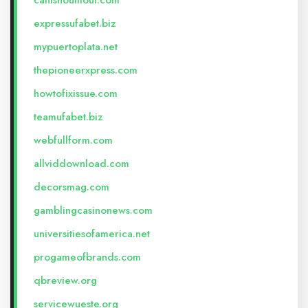
cantshoutitout.com
expressufabet.biz
mypuertoplata.net
thepioneerxpress.com
howtofixissue.com
teamufabet.biz
webfullform.com
allviddownload.com
decorsmag.com
gamblingcasinonews.com
universitiesofamerica.net
progameofbrands.com
qbreview.org
servicewueste.org