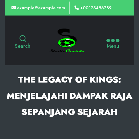
example@example.com
+00123456789
Slot
Gacor
Search
Menu
Malam
Ini
dari
THE LEGACY OF KINGS:
PG
MENJELAJAHI DAMPAK RAJA
Soft,
Kemenangan
SEPANJANG SEJARAH
Maxwin
Terbaik