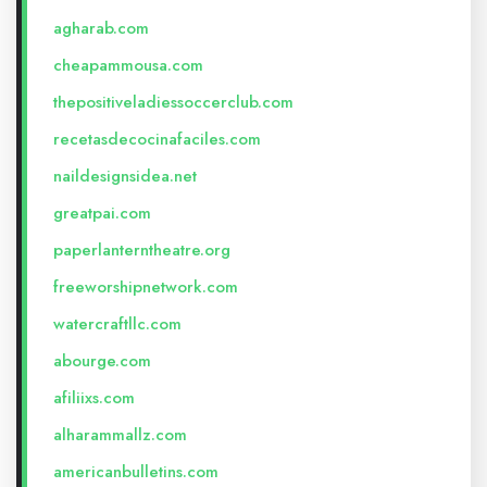
agharab.com
cheapammousa.com
thepositiveladiessoccerclub.com
recetasdecocinafaciles.com
naildesignsidea.net
greatpai.com
paperlanterntheatre.org
freeworshipnetwork.com
watercraftllc.com
abourge.com
afiliixs.com
alharammallz.com
americanbulletins.com