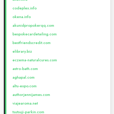
codeplex.info
okena.info
akunidpropokerqq.com
bespokecardetailing.com
bestfriendscredit.com
elibrary.biz
eczema-naturalcures.com
astro-bath.com
aghapal.com
altu-expo.com
authorjennijames.com
viajearoma.net
tsutsuji-parkin.com