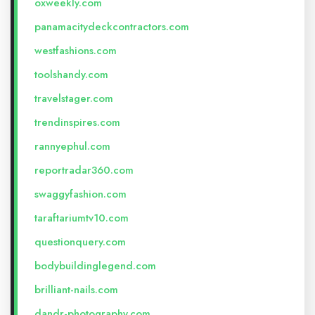
oxweekly.com
panamacitydeckcontractors.com
westfashions.com
toolshandy.com
travelstager.com
trendinspires.com
rannyephul.com
reportradar360.com
swaggyfashion.com
taraftariumtv10.com
questionquery.com
bodybuildinglegend.com
brilliant-nails.com
dandr-photography.com