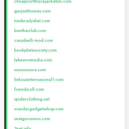
cheapnorthfacejacketsm.com
gurjoshhomes.com
tombradydiet.com
bonthaiclub.com
casusbelli-mod.com
bookplatesociety.com
lebnewsmedia.com
sonosonora.com
linkuusinternasional1.com
friendsroll.com
spiderclothing.net
wondergadgetsshop.com
seatgurunews.com
3net.info