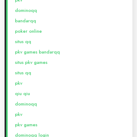
pkv
dominoqq
bandarqq
poker online
situs qq
pkv games bandarqq
situs pkv games
situs qq
pkv
qiu qiu
dominoqq
pkv
pkv games
dominoqq login