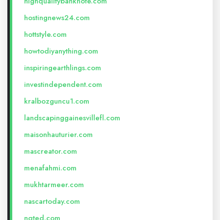
highqualitybanknote.com
hostingnews24.com
hottstyle.com
howtodiyanything.com
inspiringearthlings.com
investindependent.com
kralbozguncu1.com
landscapinggainesvillefl.com
maisonhauturier.com
mascreator.com
menafahmi.com
mukhtarmeer.com
nascartoday.com
nqted.com