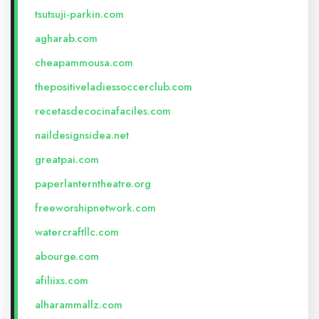
tsutsuji-parkin.com
agharab.com
cheapammousa.com
thepositiveladiessoccerclub.com
recetasdecocinafaciles.com
naildesignsidea.net
greatpai.com
paperlanterntheatre.org
freeworshipnetwork.com
watercraftllc.com
abourge.com
afiliixs.com
alharammallz.com