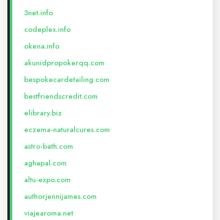
3net.info
codeplex.info
okena.info
akunidpropokerqq.com
bespokecardetailing.com
bestfriendscredit.com
elibrary.biz
eczema-naturalcures.com
astro-bath.com
aghapal.com
altu-expo.com
authorjennijames.com
viajearoma.net