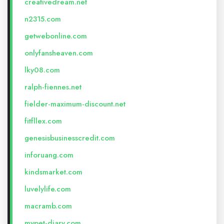
creativedream.net
n2315.com
getwebonline.com
onlyfansheaven.com
lky08.com
ralph-fiennes.net
fielder-maximum-discount.net
fitfllex.com
genesisbusinesscredit.com
inforuang.com
kindsmarket.com
luvelylife.com
macramb.com
mypet-diary.com