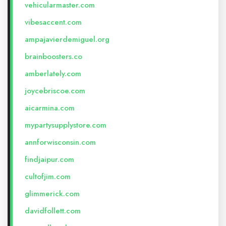
vehicularmaster.com
vibesaccent.com
ampajavierdemiguel.org
brainboosters.co
amberlately.com
joycebriscoe.com
aicarmina.com
mypartysupplystore.com
annforwisconsin.com
findjaipur.com
cultofjim.com
glimmerick.com
davidfollett.com