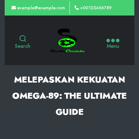
example@example.com
+00123456789
Slot
Gacor
Search
Menu
Malam
Ini
dari
MELEPASKAN KEKUATAN
PG
OMEGA-89: THE ULTIMATE
Soft,
Kemenangan
GUIDE
Maxwin
Terbaik