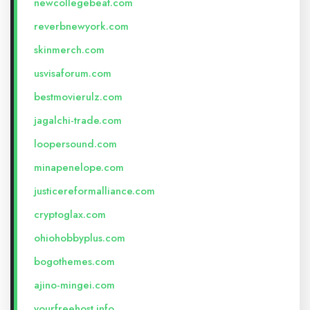
newcollegebeat.com
reverbnewyork.com
skinmerch.com
usvisaforum.com
bestmovierulz.com
jagalchi-trade.com
loopersound.com
minapenelope.com
justicereformalliance.com
cryptoglax.com
ohiohobbyplus.com
bogothemes.com
ajino-mingei.com
yourfreehost.info