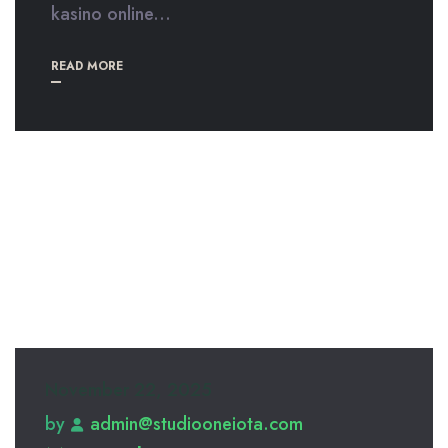
kasino online...
READ MORE
November 22, 2025
by
admin@studiooneiota.com