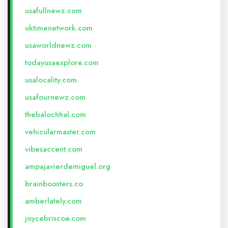
usafullnewz.com
uktimenetwork.com
usaworldnewz.com
todayusaexplore.com
usalocality.com
usafournewz.com
thebalochhal.com
vehicularmaster.com
vibesaccent.com
ampajavierdemiguel.org
brainboosters.co
amberlately.com
joycebriscoe.com