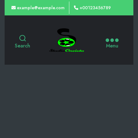
example@example.com
+00123456789
Slot
Gacor
Search
Menu
Malam
Ini
dari
PG
Soft,
Kemenangan
Maxwin
Terbaik