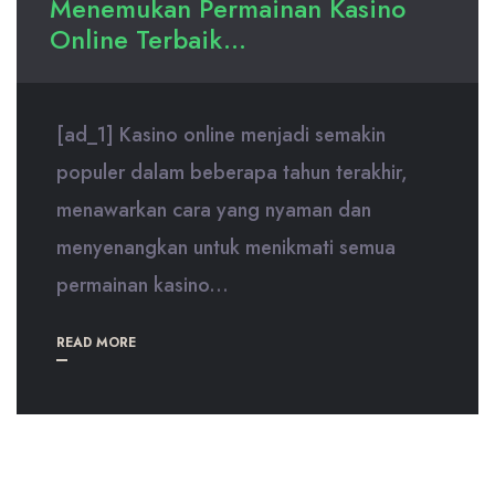
Menemukan Permainan Kasino
Online Terbaik...
[ad_1] Kasino online menjadi semakin
populer dalam beberapa tahun terakhir,
menawarkan cara yang nyaman dan
menyenangkan untuk menikmati semua
permainan kasino...
READ MORE