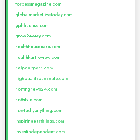
forbessmagazine.com
globalmarketlivetoday.com
gpl-license.com
grow2every.com
healthhousecare.com
healthkartreview.com
helpquitporn.com
highqualitybanknote.com
hostingnews24.com
hottstyle.com
howtodiyanything.com
inspiringearthlings.com
investindependent.com