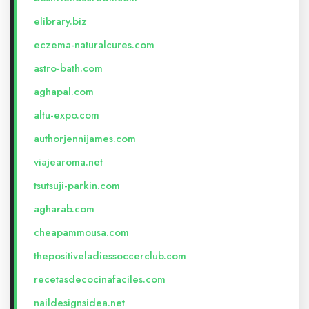
elibrary.biz
eczema-naturalcures.com
astro-bath.com
aghapal.com
altu-expo.com
authorjennijames.com
viajearoma.net
tsutsuji-parkin.com
agharab.com
cheapammousa.com
thepositiveladiessoccerclub.com
recetasdecocinafaciles.com
naildesignsidea.net