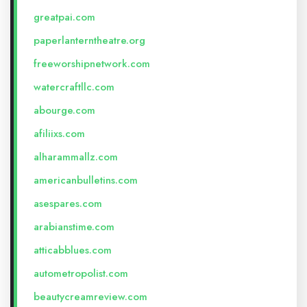
greatpai.com
paperlanterntheatre.org
freeworshipnetwork.com
watercraftllc.com
abourge.com
afiliixs.com
alharammallz.com
americanbulletins.com
asespares.com
arabianstime.com
atticabblues.com
autometropolist.com
beautycreamreview.com