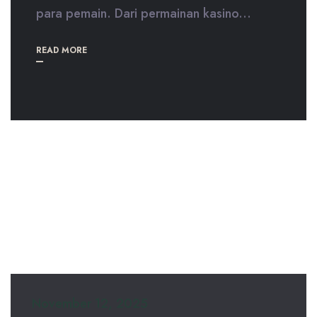
para pemain. Dari permainan kasino...
READ MORE
November 12, 2025