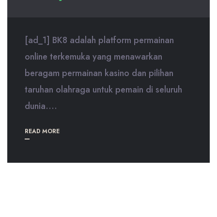
[ad_1] BK8 adalah platform permainan
online terkemuka yang menawarkan
beragam permainan kasino dan pilihan
taruhan olahraga untuk pemain di seluruh
dunia....
READ MORE