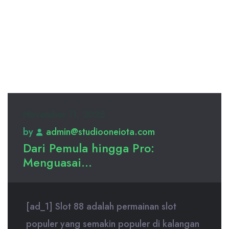
November 11, 2025
by
admin@studiooneiota.com
Dari Pemula hingga Pro:
Menguasai...
[ad_1] Slot 88 adalah permainan slot
populer yang semakin populer di kalangan