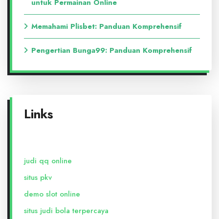
untuk Permainan Online
Memahami Plisbet: Panduan Komprehensif
Pengertian Bunga99: Panduan Komprehensif
Links
judi qq online
situs pkv
demo slot online
situs judi bola terpercaya