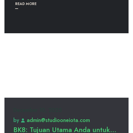
READ MORE
December 10, 2025
by
admin@studiooneiota.com
BK8: Tujuan Utama Anda untuk...