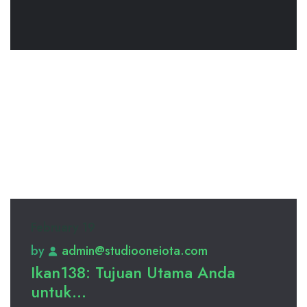
February 19
by
admin@studiooneiota.com
Ikan138: Tujuan Utama Anda
untuk...