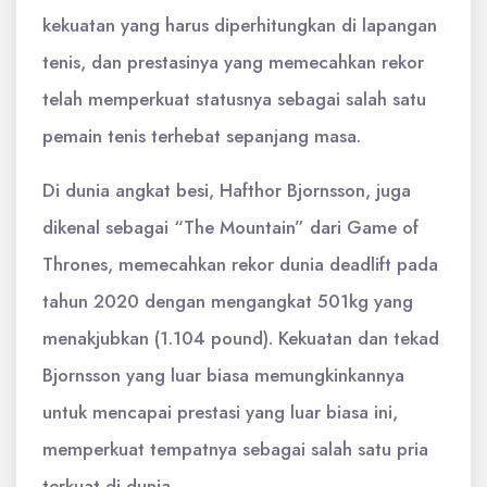
kekuatan yang harus diperhitungkan di lapangan
tenis, dan prestasinya yang memecahkan rekor
telah memperkuat statusnya sebagai salah satu
pemain tenis terhebat sepanjang masa.
Di dunia angkat besi, Hafthor Bjornsson, juga
dikenal sebagai “The Mountain” dari Game of
Thrones, memecahkan rekor dunia deadlift pada
tahun 2020 dengan mengangkat 501kg yang
menakjubkan (1.104 pound). Kekuatan dan tekad
Bjornsson yang luar biasa memungkinkannya
untuk mencapai prestasi yang luar biasa ini,
memperkuat tempatnya sebagai salah satu pria
terkuat di dunia.