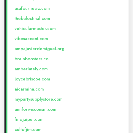
usafournewz.com
thebalochhal.com
vehicularmaster.com
vibesaccent.com
ampajavierdemiguel.org
brainboosters.co
amberlately.com
joycebriscoe.com
aicarmina.com
mypartysupplystore.com
annforwisconsin.com
findjaipur.com
cultofjim.com