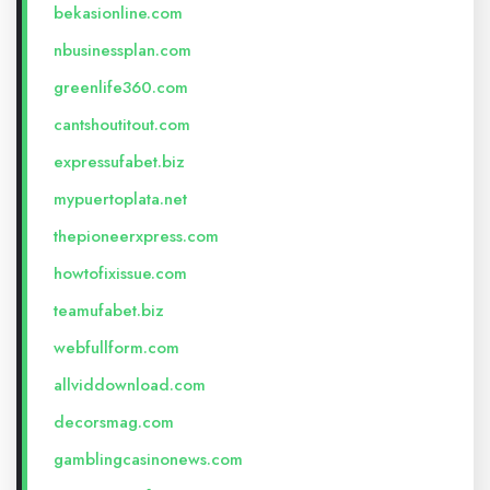
bekasionline.com
nbusinessplan.com
greenlife360.com
cantshoutitout.com
expressufabet.biz
mypuertoplata.net
thepioneerxpress.com
howtofixissue.com
teamufabet.biz
webfullform.com
allviddownload.com
decorsmag.com
gamblingcasinonews.com