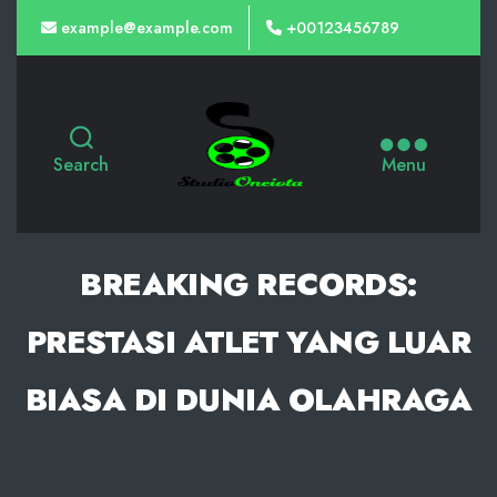
example@example.com
+00123456789
Slot
Gacor
Search
Menu
Malam
Ini
dari
BREAKING RECORDS:
PG
PRESTASI ATLET YANG LUAR
Soft,
Kemenangan
BIASA DI DUNIA OLAHRAGA
Maxwin
Terbaik