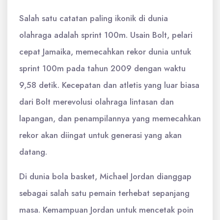
Salah satu catatan paling ikonik di dunia
olahraga adalah sprint 100m. Usain Bolt, pelari
cepat Jamaika, memecahkan rekor dunia untuk
sprint 100m pada tahun 2009 dengan waktu
9,58 detik. Kecepatan dan atletis yang luar biasa
dari Bolt merevolusi olahraga lintasan dan
lapangan, dan penampilannya yang memecahkan
rekor akan diingat untuk generasi yang akan
datang.
Di dunia bola basket, Michael Jordan dianggap
sebagai salah satu pemain terhebat sepanjang
masa. Kemampuan Jordan untuk mencetak poin