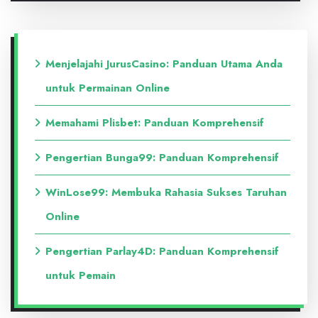
Menjelajahi JurusCasino: Panduan Utama Anda
untuk Permainan Online
Memahami Plisbet: Panduan Komprehensif
Pengertian Bunga99: Panduan Komprehensif
WinLose99: Membuka Rahasia Sukses Taruhan
Online
Pengertian Parlay4D: Panduan Komprehensif
untuk Pemain