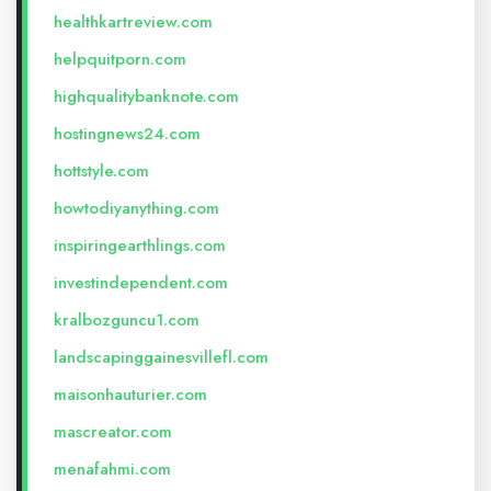
healthkartreview.com
helpquitporn.com
highqualitybanknote.com
hostingnews24.com
hottstyle.com
howtodiyanything.com
inspiringearthlings.com
investindependent.com
kralbozguncu1.com
landscapinggainesvillefl.com
maisonhauturier.com
mascreator.com
menafahmi.com