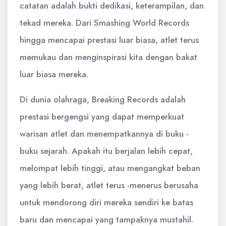
catatan adalah bukti dedikasi, keterampilan, dan
tekad mereka. Dari Smashing World Records
hingga mencapai prestasi luar biasa, atlet terus
memukau dan menginspirasi kita dengan bakat
luar biasa mereka.
Di dunia olahraga, Breaking Records adalah
prestasi bergengsi yang dapat memperkuat
warisan atlet dan menempatkannya di buku -
buku sejarah. Apakah itu berjalan lebih cepat,
melompat lebih tinggi, atau mengangkat beban
yang lebih berat, atlet terus -menerus berusaha
untuk mendorong diri mereka sendiri ke batas
baru dan mencapai yang tampaknya mustahil.