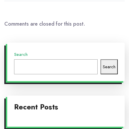
Comments are closed for this post.
Search
Search
Recent Posts